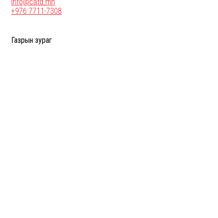
info@catd.mn
+976 7711-7308
Газрын зураг