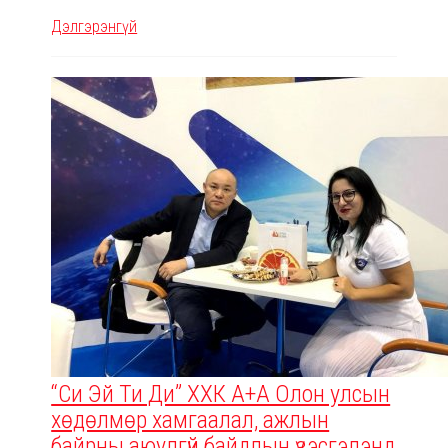
Дэлгэрэнгүй
“Си Эй Ти Ди” ХХК A+A Олон улсын
хөдөлмөр хамгаалал, ажлын
байрны аюулгүй байдлын үзэсгэлэнд