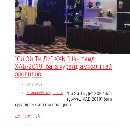
“Си Эй Ти Ди” ХХК "Нэн түрүүнд
ХАБ-2019" бага хуралд амжилттай
оролцлоо
2019-10-02
Компанийн мэдээлэл
,
“Си Эй Ти Ди” ХХК "Нэн
түрүүнд ХАБ-2019" бага
хуралд амжилттай оролцлоо
Дэлгэрэнгүй