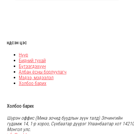
Үндсэн цэс
Нүүр
Бидний тухай
Бүтээгдэхүүн
Албан ёсны борлуулагч
Мэдээ, мэдээлэл
Холбоо барих
Холбоо барих
Шүрэн оффис (Мика зочид буудлын зүүн талд) Элчингийн
гудамж 14, 1-р хороо, Сүхбаатар дүүрэг Улаанбаатар хот 14210
Монгол улc.