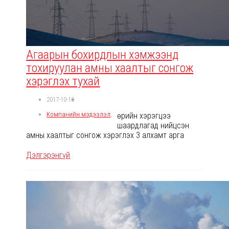
Агаарын бохирдлын хэмжээнд
тохируулан амны хаалтыг сонгож
хэрэглэх тухай
2017-10-10
Компанийн мэдээлэл
,
Өөрийн хэрэгцээ
шаардлагад нийцсэн
амны хаалтыг сонгож хэрэглэх 3 алхамт арга
Дэлгэрэнгүй