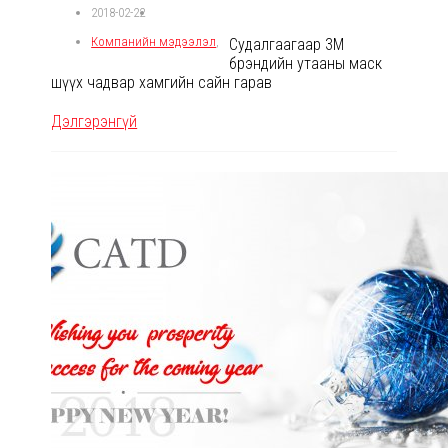
2018-02-22
Компанийн мэдээлэл
,
Судалгаагаар 3М
брэндийн утааны маск
шүүх чадвар хамгийн сайн гарав
Дэлгэрэнгүй