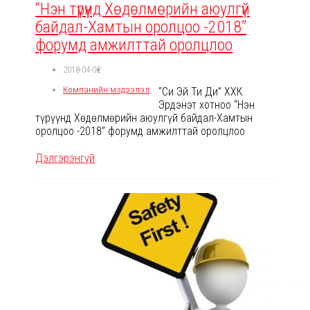
“Нэн түрүүнд Хөдөлмөрийн аюулгүй
байдал-Хамтын оролцоо -2018”
форумд амжилттай оролцлоо
2018-04-02
Компанийн мэдээлэл
,
“Си Эй Ти Ди” ХХК
Эрдэнэт хотноо “Нэн
түрүүнд Хөдөлмөрийн аюулгүй байдал-Хамтын
оролцоо -2018” форумд амжилттай оролцлоо
Дэлгэрэнгүй