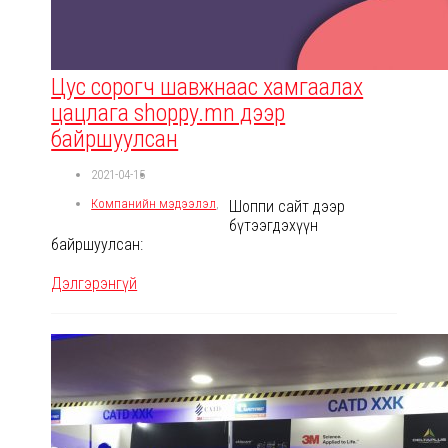
Цус сорогч шавжнаас хамгаалах
цацлага shoppy.mn дээр
байршуулсан
2021-04-15
Компанийн мэдээлэл
,
Шоппи сайт дээр
бүтээгдэхүүн
байршуулсан:
Дэлгэрэнгүй