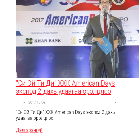
"Си Эй Ти Ди" ХХК American Days
экспод 2 дахь удаагаа оролцлоо
2017-10-06
"Си Эй Ти Ди" ХХК American Days экспод 2 дахь
удаагаа оролцлоо.
Дэлгэрэнгүй