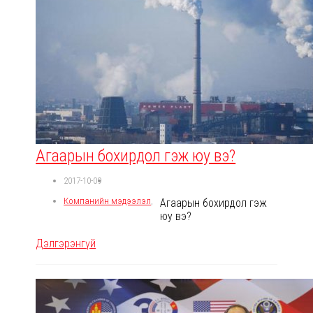
Агаарын бохирдол гэж юу вэ?
2017-10-09
Компанийн мэдээлэл
,
Агаарын бохирдол гэж
юу вэ?
Дэлгэрэнгүй