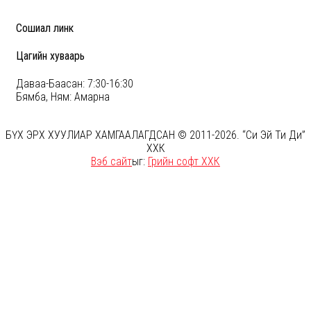
Сошиал линк
Цагийн хуваарь
Даваа-Баасан: 7:30-16:30
Бямба, Ням: Амарна
БҮХ ЭРХ ХУУЛИАР ХАМГААЛАГДСАН © 2011-2026. “Си Эй Ти Ди”
ХХК
Вэб сайт
ыг:
Грийн софт ХХК