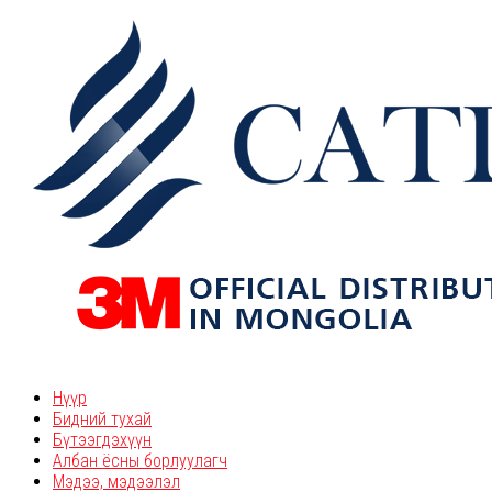
Нүүр
Бидний тухай
Бүтээгдэхүүн
Албан ёсны борлуулагч
Мэдээ, мэдээлэл