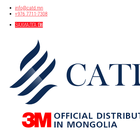
info@catd.mn
+976 7711-7308
ЗАХИАЛГА ӨГӨХ