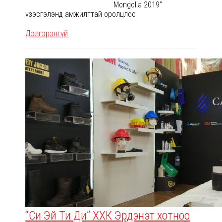
Mongolia 2019”
үзэсгэлэнд амжилттай оролцлоо
Дэлгэрэнгүй
“Си Эй Ти Ди” ХХК Эрдэнэт хотноо