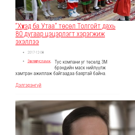
“Хүүхэд ба Утаа” төсөл Толгойт дахь
80 дугаар цэцэрлэгт хэрэгжиж
эхэллээ
2017-12-08
Зөвлөгөө тусламж
,
Тус компани уг төсөлд 3М
брэндийн маск нийлүүлж
хамтран ажиллаж байгаадаа баяртай байна.
Дэлгэрэнгүй