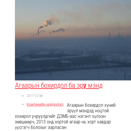
Агаарын бохирдол ба эрүүл мэнд
2017-10-31
Компанийн мэдээлэл
,
Агаарын бохирдол хүний
эрүүл мэндэд ноцтой
хохирол учруулдгийг ДЭМБ-аас нэгэнт хүлээн
зөвшөөрч, 2013 онд хортой агаар нь хорт хавдар
үүсгэгч болохыг зарласан.