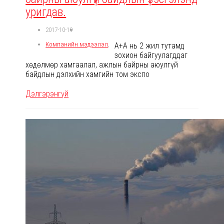
уригдав.
2017-10-19
Компанийн мэдээлэл
,
A+A нь 2 жил тутамд
зохион байгуулагддаг
хөдөлмөр хамгаалал, ажлын байрны аюулгүй
байдлын дэлхийн хамгийн том экспо
Дэлгэрэнгүй