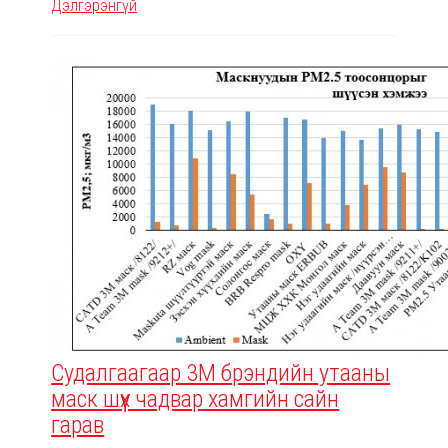
Дэлгэрэнгүй
Судалгаагаар 3М брэндийн утааны
маск шүүх чадвар хамгийн сайн
гарав