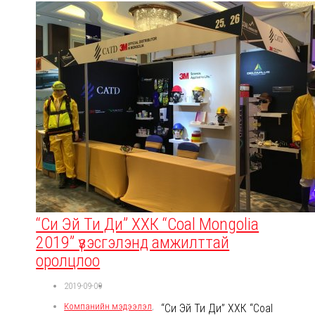
“Си Эй Ти Ди” ХХК “Coal Mongolia
2019” үзэсгэлэнд амжилттай
оролцлоо
2019-09-09
Компанийн мэдээлэл
,
“Си Эй Ти Ди” ХХК “Coal