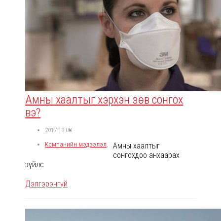
Амны хаалтыг хэрхэн зөв сонгох
вэ?
2017-12-08
Компанийн мэдээлэл
,
Амны хаалтыг
сонгохдоо анхаарах
зүйлс
Дэлгэрэнгүй