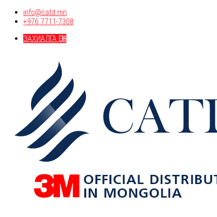
info@catd.mn
+976 7711-7308
ЗАХИАЛГА ӨГӨХ