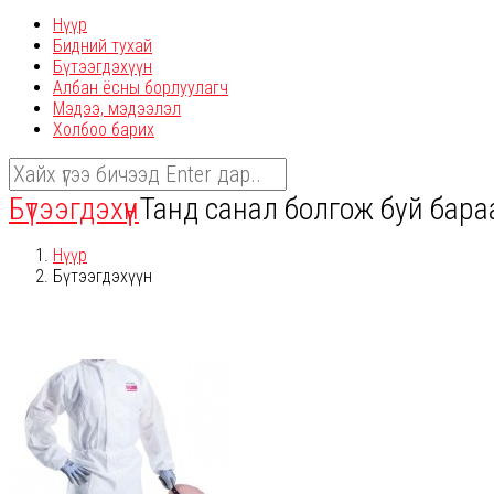
Нүүр
Бидний тухай
Бүтээгдэхүүн
Албан ёсны борлуулагч
Мэдээ, мэдээлэл
Холбоо барих
Бүтээгдэхүүн
Танд санал болгож буй бараа б
Нүүр
Бүтээгдэхүүн