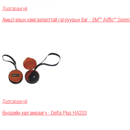
Дэлгэрэнгүй
Амьсгалын хамгаалалттай гагнуурын баг - 3M™ Adflo™ Speed
Дэлгэрэнгүй
Өндрийн хөл амраагч - Delta Plus HA203