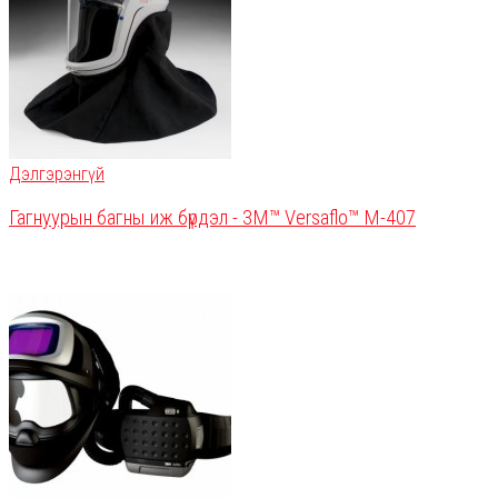
Дэлгэрэнгүй
Гагнуурын багны иж бүрдэл - 3M™ Versaflo™ M-407