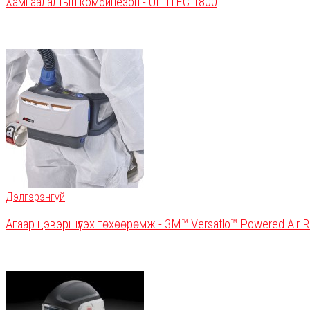
Хамгаалалтын комбинезон - ULTITEC 1800
Дэлгэрэнгүй
Агаар цэвэршүүлэх төхөөрөмж - 3M™ Versaflo™ Powered Air Res