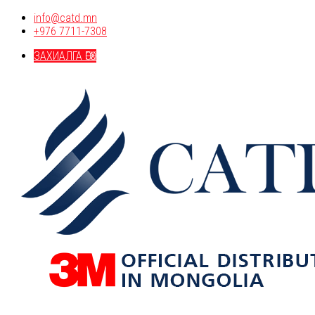
info@catd.mn
+976 7711-7308
ЗАХИАЛГА ӨГӨХ