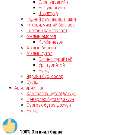
Олон удаагийн
Нэг удаагийн
Шүүлтүүр
Нүдний хамгаалалт, шил
Чихэвч, чихний бөглөөс
Толгойн хамгаалалт
Ажлын өмсгөл
Комбинезон
Ажлын бээлий
Ажлын гутал
Богино түрийтэй
Урт түрийтэй
Бусад
Өндрийн бүс, оосор
Бусад
Арьс арчилгаа
Хамгаалах бүтээгдэхүүн
Цэвэрлэх бүтээгдэхүүн
Сэргээх бүтээгдэхүүн
Бусад
100% Оргинал бараа