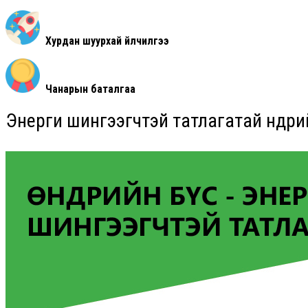
Хурдан шуурхай үйлчилгээ
Чанарын баталгаа
Энерги шингээгчтэй татлагатай өндри