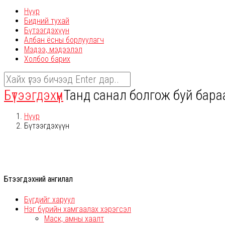
Нүүр
Бидний тухай
Бүтээгдэхүүн
Албан ёсны борлуулагч
Мэдээ, мэдээлэл
Холбоо барих
Бүтээгдэхүүн
Танд санал болгож буй бараа б
Нүүр
Бүтээгдэхүүн
Бүтээгдэхүүний ангилал
Бүгдийг харуул
Нэг бүрийн хамгаалах хэрэгсэл
Маск, амны хаалт