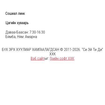
Сошиал линк
Цагийн хуваарь
Даваа-Баасан: 7:30-16:30
Бямба, Ням: Амарна
БҮХ ЭРХ ХУУЛИАР ХАМГААЛАГДСАН © 2011-2026. “Си Эй Ти Ди”
ХХК
Вэб сайт
ыг:
Грийн софт ХХК