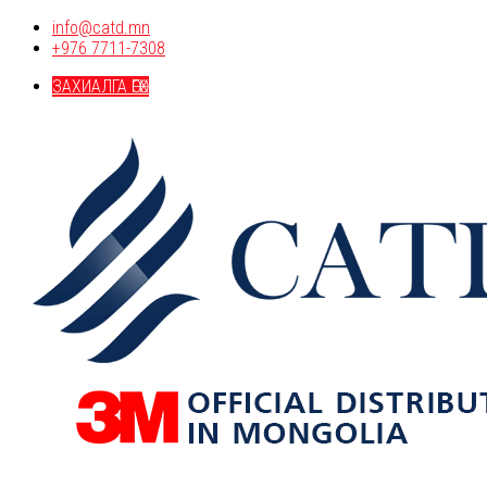
info@catd.mn
+976 7711-7308
ЗАХИАЛГА ӨГӨХ