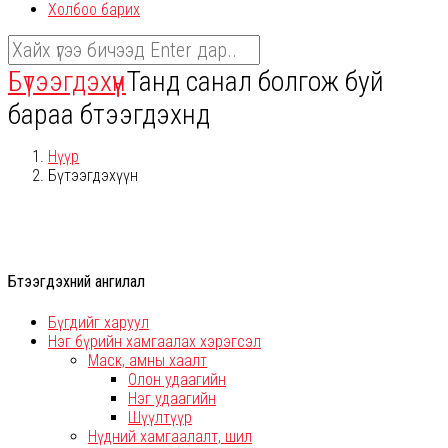
Холбоо барих
Бүтээгдэхүүн
Танд санал болгож буй
бараа бүтээгдэхүүнүүд
Нүүр
Бүтээгдэхүүн
Бүтээгдэхүүний ангилал
Бүгдийг харуул
Нэг бүрийн хамгаалах хэрэгсэл
Маск, амны хаалт
Олон удаагийн
Нэг удаагийн
Шүүлтүүр
Нүдний хамгаалалт, шил