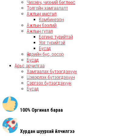
Чихэвч, чихний бөглөөс
Толгойн хамгаалалт
Ажлын өмсгөл
Комбинезон
Ажлын бээлий
Ажлын гутал
Богино түрийтэй
Урт түрийтэй
Бусад
Өндрийн бүс, оосор
Бусад
Арьс арчилгаа
Хамгаалах бүтээгдэхүүн
Цэвэрлэх бүтээгдэхүүн
Сэргээх бүтээгдэхүүн
Бусад
100% Оргинал бараа
Хурдан шуурхай үйлчилгээ