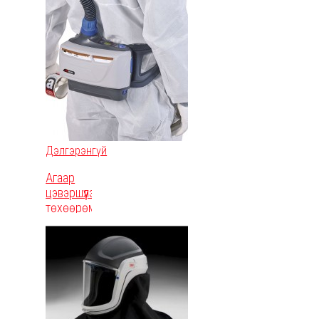
1800
Дэлгэрэнгүй
Агаар
цэвэршүүлэх
төхөөрөмж
- 3M™
Versaflo™
Powered
Air
Respirator
Starter
Kits TR-