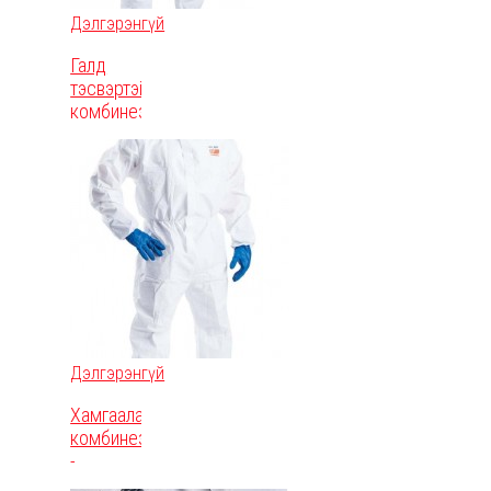
Дэлгэрэнгүй
Галд
тэсвэртэй
комбинезон
-
ULTITEC
1000FR
Дэлгэрэнгүй
Хамгаалалтын
комбинезон
-
ULTITEC