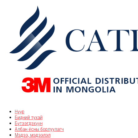
Нүүр
Бидний тухай
Бүтээгдэхүүн
Албан ёсны борлуулагч
Мэдээ, мэдээлэл