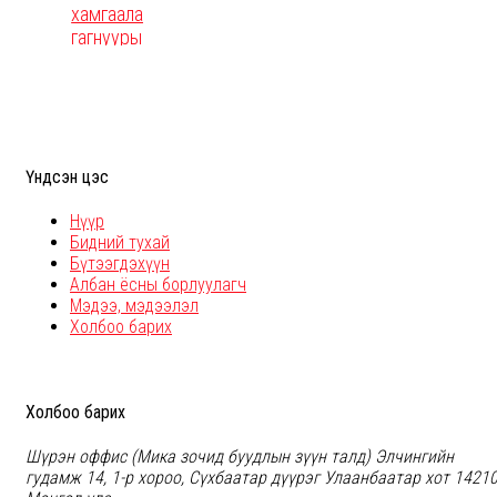
хамгаалалттай
гагнуурын
баг -
3M™
Adflo™
Speedglas™
9100 FX-
Air
Үндсэн цэс
Нүүр
Бидний тухай
Бүтээгдэхүүн
Албан ёсны борлуулагч
Мэдээ, мэдээлэл
Холбоо барих
Холбоо барих
Шүрэн оффис (Мика зочид буудлын зүүн талд) Элчингийн
гудамж 14, 1-р хороо, Сүхбаатар дүүрэг Улаанбаатар хот 14210